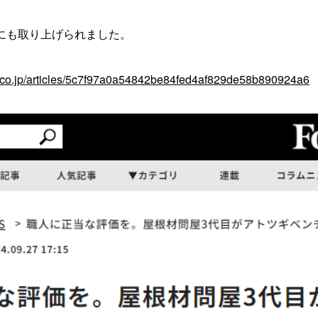
付）にも取り上げられました。
o.co.jp/articles/5c7f97a0a54842be84fed4af829de58b890924a6